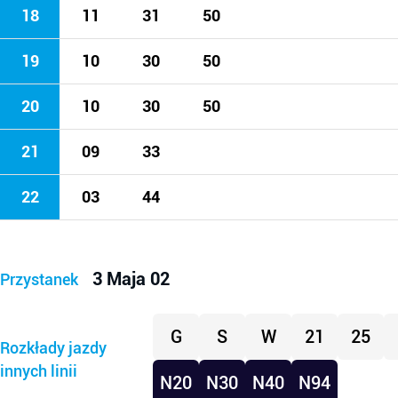
18
11
31
50
19
10
30
50
20
10
30
50
21
09
33
22
03
44
3 Maja 02
Przystanek
G
S
W
21
25
Rozkłady jazdy
innych linii
N20
N30
N40
N94