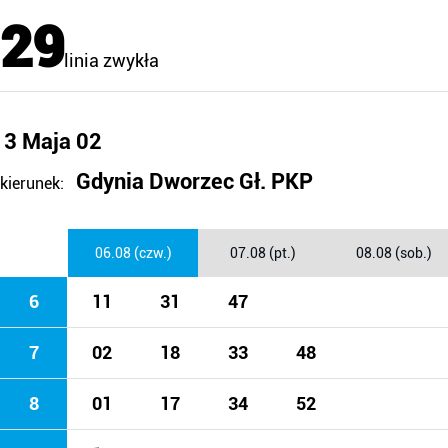
29
linia zwykła
3 Maja 02
Gdynia Dworzec Gł. PKP
kierunek:
06.08 (czw.)
07.08 (pt.)
08.08 (sob.)
6
11
31
47
7
02
18
33
48
8
01
17
34
52