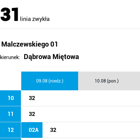
31
linia zwykła
Malczewskiego 01
Dąbrowa Miętowa
kierunek:
09.08 (niedz.)
10.08 (pon.)
10
32
11
32
12
02A
32