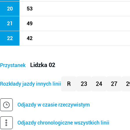
20
53
21
49
22
42
Lidzka 02
Przystanek
R
23
24
27
2
Rozkłady jazdy innych linii
Odjazdy w czasie rzeczywistym
Odjazdy chronologiczne wszystkich linii