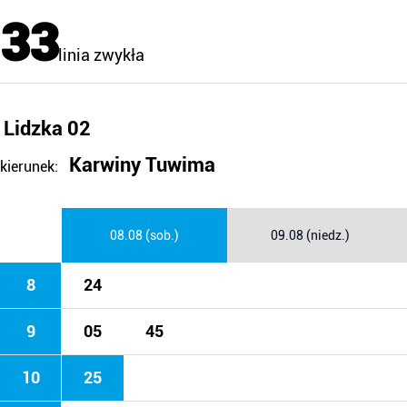
33
linia zwykła
Lidzka 02
Karwiny Tuwima
kierunek:
08.08 (sob.)
09.08 (niedz.)
8
24
9
05
45
10
25