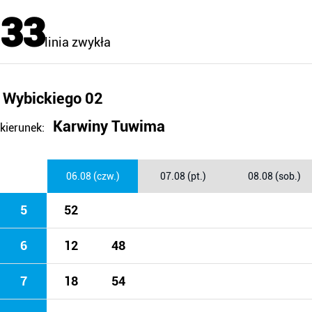
33
linia zwykła
Wybickiego 02
Karwiny Tuwima
kierunek:
06.08 (czw.)
07.08 (pt.)
08.08 (sob.)
5
52
6
12
48
7
18
54