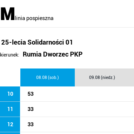
M
linia pospieszna
25-lecia Solidarności 01
Rumia Dworzec PKP
kierunek:
08.08 (sob.)
09.08 (niedz.)
10
53
11
33
12
33