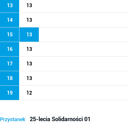
13
13
14
13
15
13
16
13
17
13
18
13
19
12
25-lecia Solidarności 01
Przystanek