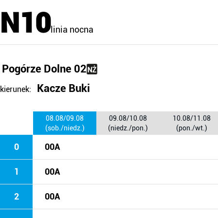
N10
linia nocna
Pogórze Dolne 02
Kacze Buki
kierunek:
08.08/09.08
09.08/10.08
10.08/11.08
(sob./niedz.)
(niedz./pon.)
(pon./wt.)
0
00A
1
00A
2
00A