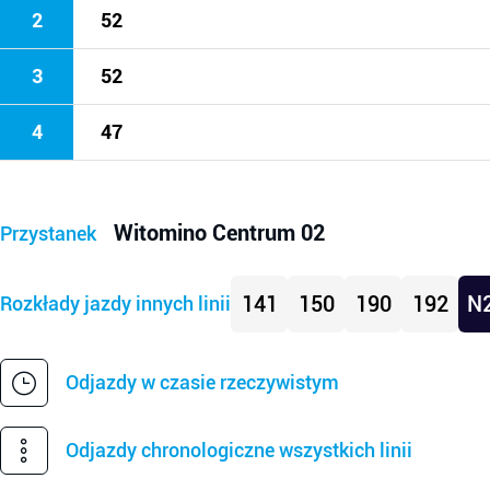
2
52
3
52
4
47
Witomino Centrum 02
Przystanek
141
150
190
192
N
Rozkłady jazdy innych linii
Odjazdy w czasie rzeczywistym
Odjazdy chronologiczne wszystkich linii