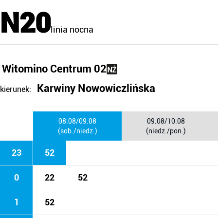
N20
linia nocna
Witomino Centrum 02
Karwiny Nowowiczlińska
kierunek:
08.08/09.08
09.08/10.08
(sob./niedz.)
(niedz./pon.)
23
52
0
22
52
1
52