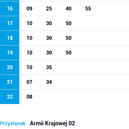
16
09
25
40
55
17
10
30
50
18
10
30
50
19
10
30
50
20
10
35
21
07
34
22
08
Armii Krajowej 02
Przystanek