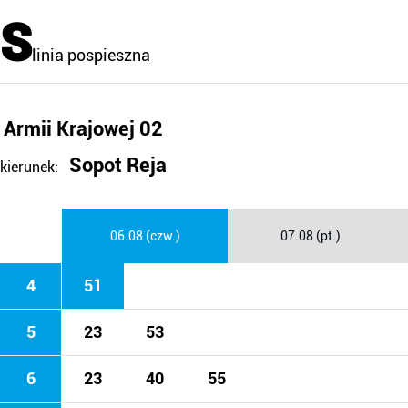
S
linia pospieszna
Armii Krajowej 02
Sopot Reja
kierunek:
06.08 (czw.)
07.08 (pt.)
4
51
5
23
53
6
23
40
55