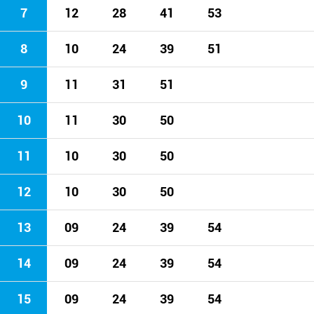
7
12
28
41
53
8
10
24
39
51
9
11
31
51
10
11
30
50
11
10
30
50
12
10
30
50
13
09
24
39
54
14
09
24
39
54
15
09
24
39
54