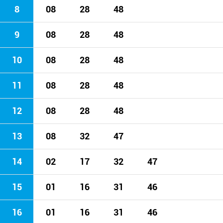
8
08
28
48
9
08
28
48
10
08
28
48
11
08
28
48
12
08
28
48
13
08
32
47
14
02
17
32
47
15
01
16
31
46
16
01
16
31
46