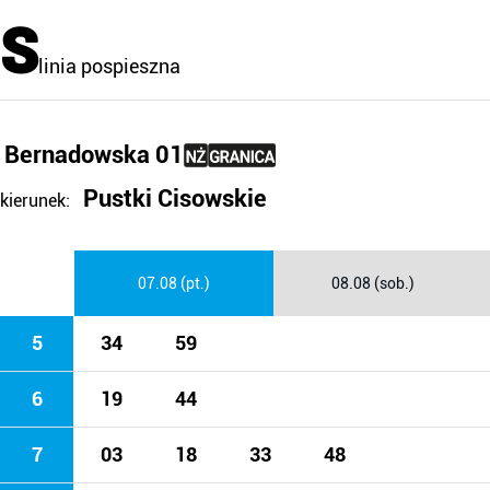
S
linia pospieszna
Bernadowska 01
Pustki Cisowskie
kierunek:
07.08 (pt.)
08.08 (sob.)
5
34
59
6
19
44
7
03
18
33
48