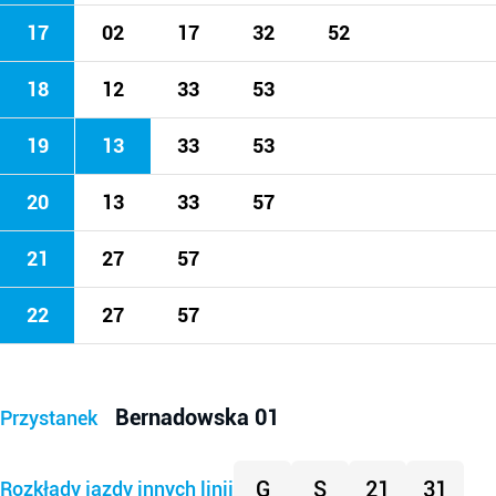
17
02
17
32
52
18
12
33
53
19
13
33
53
20
13
33
57
21
27
57
22
27
57
Bernadowska 01
Przystanek
G
S
21
31
Rozkłady jazdy innych linii