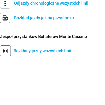
Odjazdy chronologiczne wszystkich linii
Rozkład jazdy jak na przystanku
Zespół przystanków
Bohaterów Monte Cassino
Rozkłady jazdy wszystkich linii