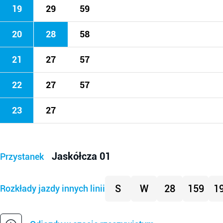
19
29
59
20
28
58
21
27
57
22
27
57
23
27
Jaskółcza 01
Przystanek
S
W
28
159
1
Rozkłady jazdy innych linii