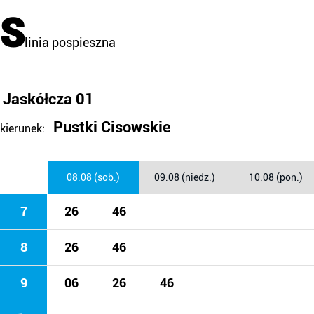
S
linia pospieszna
Jaskółcza 01
Pustki Cisowskie
kierunek:
08.08 (sob.)
09.08 (niedz.)
10.08 (pon.)
7
26
46
8
26
46
9
06
26
46