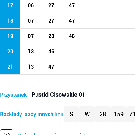
17
06
27
47
18
07
27
47
19
07
28
48
20
13
46
21
13
47
Pustki Cisowskie 01
Przystanek
S
W
28
159
7
Rozkłady jazdy innych linii