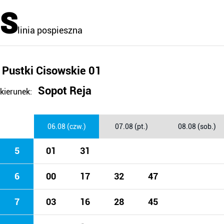
S
linia pospieszna
Pustki Cisowskie 01
Sopot Reja
kierunek:
06.08 (czw.)
07.08 (pt.)
08.08 (sob.)
5
01
31
6
00
17
32
47
7
03
16
28
45