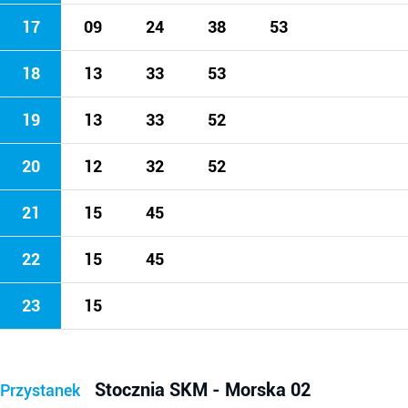
17
09
24
38
53
18
13
33
53
19
13
33
52
20
12
32
52
21
15
45
22
15
45
23
15
Stocznia SKM - Morska 02
Przystanek