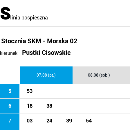
S
linia pospieszna
Stocznia SKM - Morska 02
Pustki Cisowskie
kierunek:
07.08 (pt.)
08.08 (sob.)
5
53
6
18
38
7
03
24
39
54