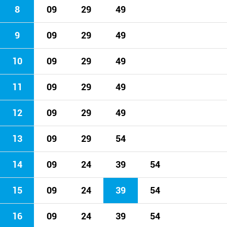
8
09
29
49
9
09
29
49
10
09
29
49
11
09
29
49
12
09
29
49
13
09
29
54
14
09
24
39
54
15
09
24
39
54
16
09
24
39
54