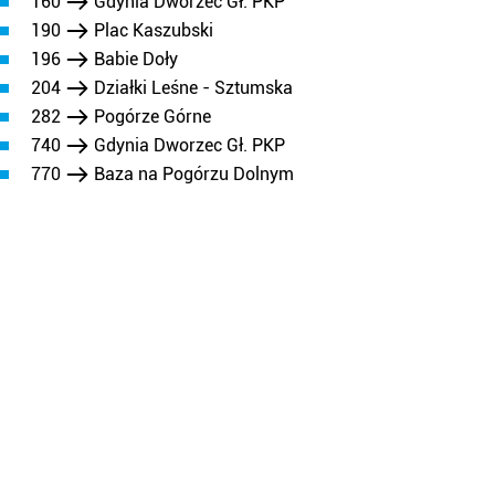
160
Gdynia Dworzec Gł. PKP
190
Plac Kaszubski
196
Babie Doły
204
Działki Leśne - Sztumska
282
Pogórze Górne
740
Gdynia Dworzec Gł. PKP
770
Baza na Pogórzu Dolnym