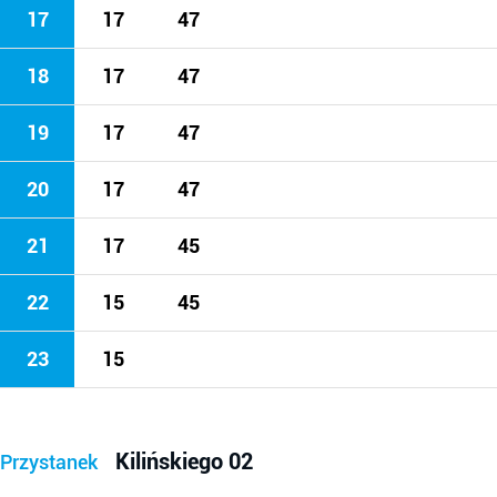
17
17
47
18
17
47
19
17
47
20
17
47
21
17
45
22
15
45
23
15
Kilińskiego 02
Przystanek