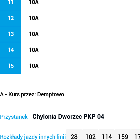
11
10A
12
10A
13
10A
14
10A
15
10A
A
- Kurs przez: Demptowo
Chylonia Dworzec PKP 04
Przystanek
28
102
114
159
1
Rozkłady jazdy innych linii