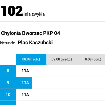
102
linia zwykła
Chylonia Dworzec PKP 04
Plac Kaszubski
kierunek:
08.08 (sob.)
09.08 (niedz.)
10.08 (pon.)
8
11A
9
11A
10
11A