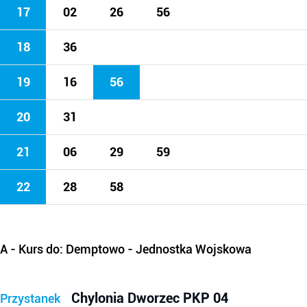
17
02
26
56
18
36
19
16
56
20
31
21
06
29
59
22
28
58
A
- Kurs do: Demptowo - Jednostka Wojskowa
Chylonia Dworzec PKP 04
Przystanek