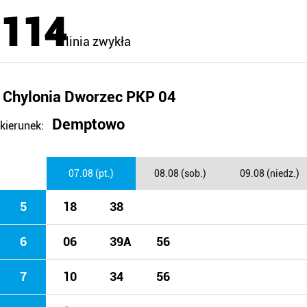
114
linia zwykła
Chylonia Dworzec PKP 04
Demptowo
kierunek:
07.08 (pt.)
08.08 (sob.)
09.08 (niedz.)
5
18
38
6
06
39A
56
7
10
34
56