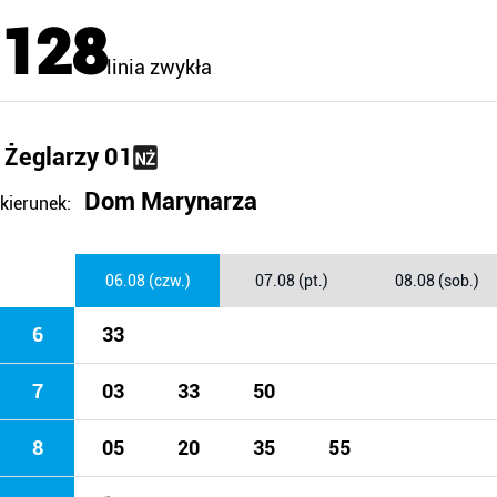
128
linia zwykła
Żeglarzy 01
Dom Marynarza
kierunek:
06.08 (czw.)
07.08 (pt.)
08.08 (sob.)
6
33
7
03
33
50
8
05
20
35
55