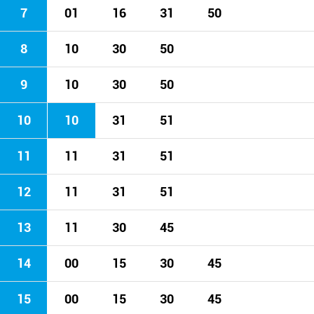
7
01
16
31
50
8
10
30
50
9
10
30
50
10
10
31
51
11
11
31
51
12
11
31
51
13
11
30
45
14
00
15
30
45
15
00
15
30
45