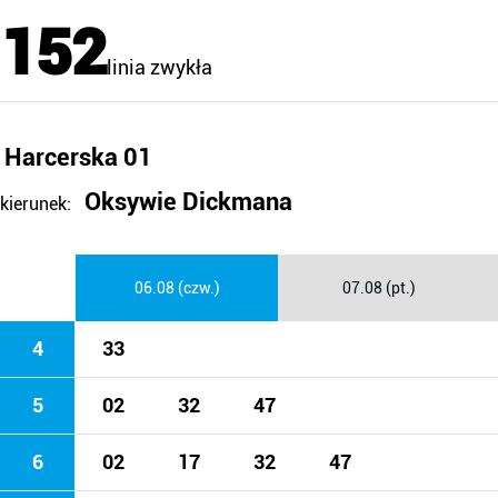
152
linia zwykła
Harcerska 01
Oksywie Dickmana
kierunek:
06.08 (czw.)
07.08 (pt.)
4
33
5
02
32
47
6
02
17
32
47