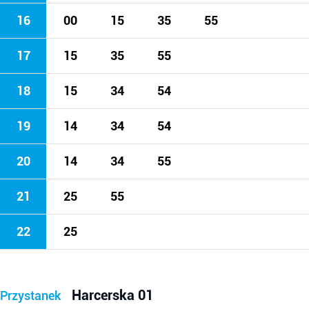
16
00
15
35
55
17
15
35
55
18
15
34
54
19
14
34
54
20
14
34
55
21
25
55
22
25
Harcerska 01
Przystanek