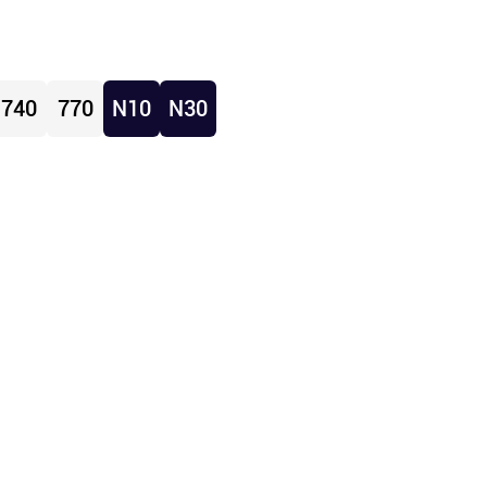
740
770
N10
N30