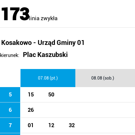
173
linia zwykła
Kosakowo - Urząd Gminy 01
Plac Kaszubski
kierunek:
07.08 (pt.)
08.08 (sob.)
5
15
50
6
26
7
01
12
32