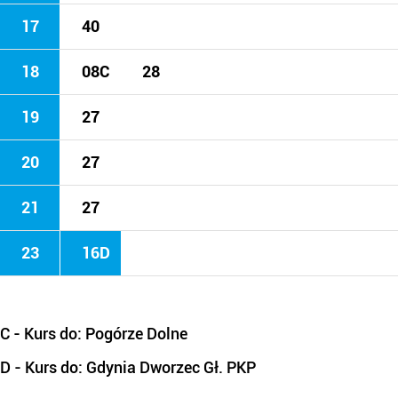
17
40
18
08C
28
19
27
20
27
21
27
23
16D
C
- Kurs do: Pogórze Dolne
D
- Kurs do: Gdynia Dworzec Gł. PKP