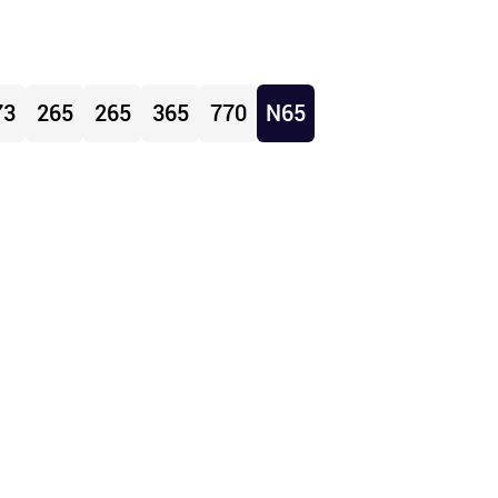
73
265
265
365
770
N65