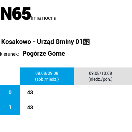
N65
linia nocna
Kosakowo - Urząd Gminy 01
Pogórze Górne
kierunek:
08.08/09.08
09.08/10.08
(sob./niedz.)
(niedz./pon.)
0
43
1
43