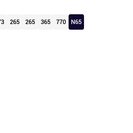
73
265
265
365
770
N65