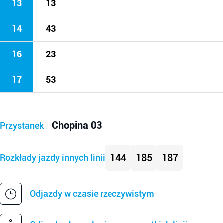
13
13
14
43
16
23
17
53
Chopina 03
Przystanek
144
185
187
Rozkłady jazdy innych linii
Odjazdy w czasie rzeczywistym