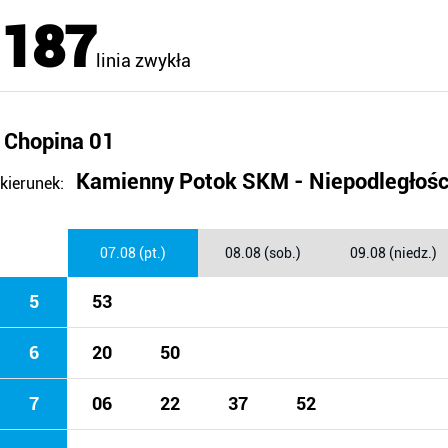
187
linia zwykła
Chopina 01
Kamienny Potok SKM - Niepodległośc
kierunek:
07.08 (pt.)
08.08 (sob.)
09.08 (niedz.)
5
53
6
20
50
7
06
22
37
52