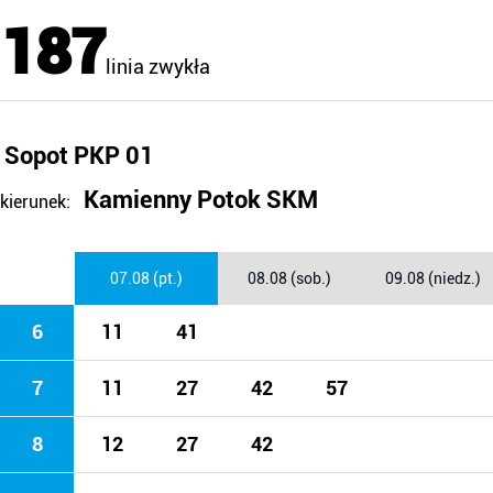
187
linia zwykła
Sopot PKP 01
Kamienny Potok SKM
kierunek:
07.08 (pt.)
08.08 (sob.)
09.08 (niedz.)
6
11
41
7
11
27
42
57
8
12
27
42