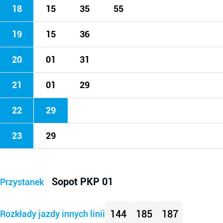
18
15
35
55
19
15
36
20
01
31
21
01
29
22
29
23
29
Sopot PKP 01
Przystanek
144
185
187
Rozkłady jazdy innych linii