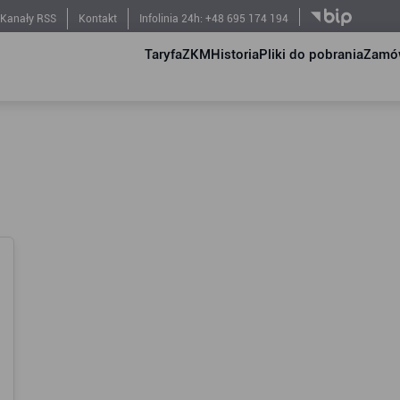
Kanały RSS
Kontakt
Infolinia 24h: +48 695 174 194
Taryfa
ZKM
Historia
Pliki do pobrania
Zamów