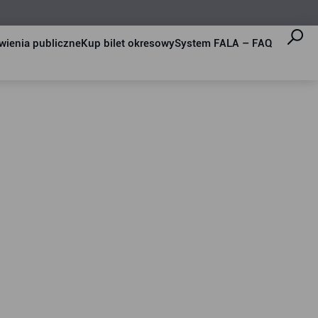
ienia publiczne
Kup bilet okresowy
System FALA – FAQ