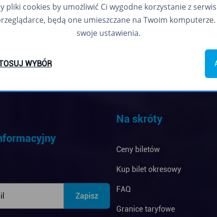
pliki cookies by umożliwić Ci wygodne korzystanie z serwisu.
przeglądarce, będą one umieszczane na Twoim komputerze. 
swoje ustawienia.
TOSUJ WYBÓR
Na skróty
informacyjny
Ceny biletów
Kup bilet okresowy
FAQ
Granice taryfowe