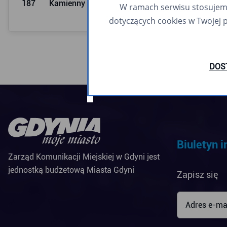
187
Kamienny Potok SKM
07:57
W ramach serwisu stosujemy 
dotyczących cookies w Twojej 
DOS
Biuletyn 
Zarząd Komunikacji Miejskiej w Gdyni jest
jednostką budżetową Miasta Gdyni
Zapisz się