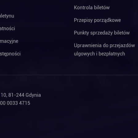
Kontrola biletów
uletynu
Przepisy porządkowe
atności
Punkty sprzedaży biletów
rmacyjne
Uprawnienia do przejazdów
stępności
ulgowych i bezpłatnych
a 10, 81-244 Gdynia
000 0033 4715