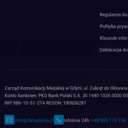
Regulamin bi
Polityka pryw
Klauzule info
Deklaracja do
Zarząd Komunikacji Miejskiej w Gdyni, ul. Zakręt do Oksywi
Konto bankowe: PKO Bank Polski S.A. 30 1440 1026 0000 0
NIP 586-10-51-214 REGON: 190606287
zkm@zkmgdynia.pl
Infolinia 24h:
+48 695 174 194