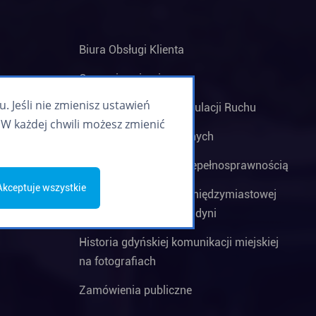
Biura Obsługi Klienta
Czym się zajmujemy
 Jeśli nie zmienisz ustawień
Centrala Nadzoru i Regulacji Ruchu
W każdej chwili możesz zmienić
Biuro Rzeczy Znalezionych
Minibusy dla osób z niepełnosprawnością
Akceptuje wszystkie
Dworzec komunikacji międzymiastowej
i międzynarodowej w Gdyni
Historia gdyńskiej komunikacji miejskiej
na fotografiach
Zamówienia publiczne