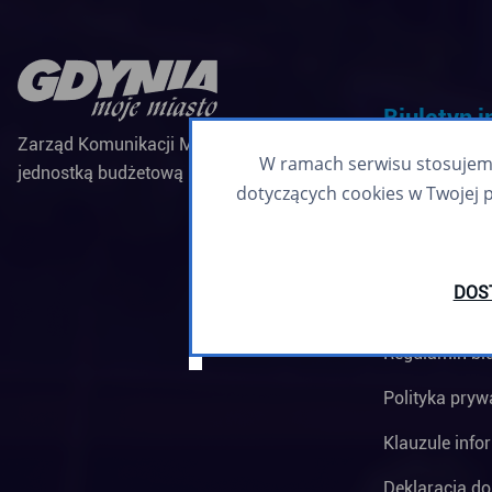
Biuletyn 
Zarząd Komunikacji Miejskiej w Gdyni jest
W ramach serwisu stosujemy 
jednostką budżetową Miasta Gdyni
Zapisz się
dotyczących cookies w Twojej 
DOS
Regulamin bi
Polityka pryw
Klauzule info
Deklaracja do