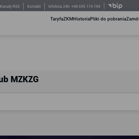
Kanały RSS
Kontakt
Infolinia 24h: +48 695 174 194
Taryfa
ZKM
Historia
Pliki do pobrania
Zamów
lub MZKZG