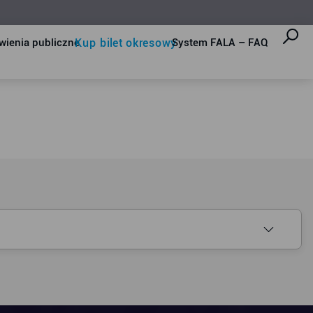
Kup bilet okresowy
ienia publiczne
System FALA – FAQ