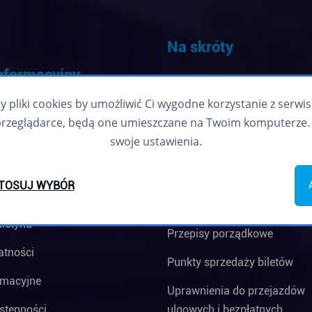
Na skróty
informacyjny
Ceny biletów
pliki cookies by umożliwić Ci wygodne korzystanie z serwisu.
Kup bilet okresowy
przeglądarce, będą one umieszczane na Twoim komputerze. 
swoje ustawienia.
FAQ
Granice taryfowe
TOSUJ WYBÓR
Kontrola biletów
uletynu
Przepisy porządkowe
atności
Punkty sprzedaży biletów
rmacyjne
Uprawnienia do przejazdów
stępności
ulgowych i bezpłatnych