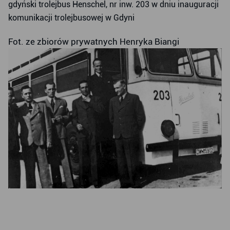
gdyński trolejbus Henschel, nr inw. 203 w dniu inauguracji
komunikacji trolejbusowej w Gdyni
Fot. ze zbiorów prywatnych Henryka Biangi