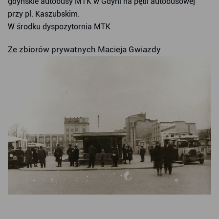
gdyńskie autobusy MTK w Gdyni na pętli autobusowej
przy pl. Kaszubskim.
W środku dyspozytornia MTK
Ze zbiorów prywatnych Macieja Gwiazdy