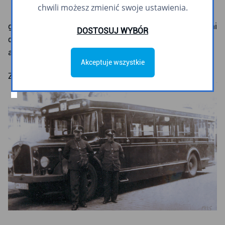
1935
chwili możesz zmienić swoje ustawienia.
gdyński autobus marki Saurer BLDPL 4 na lini nr 3 z Gdyni
DOSTOSUJ WYBÓR
do Sopotu na przystanku końcowym w Sopocie. Przed
autobusem pierwszy z prawej stoi kierowca Borusiak
Akceptuje wszystkie
Ze zbiorów prywatnych Stanisława Borusiaka