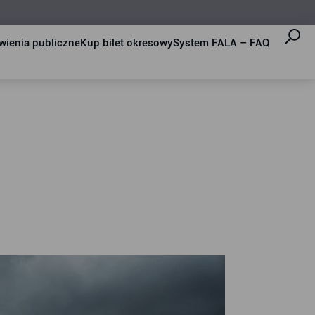
ienia publiczne
Kup bilet okresowy
System FALA – FAQ