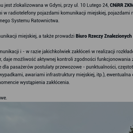
 jest zlokalizowana w Gdyni, przy ul. 10 Lutego 24,
CNiRR ZKM
mi w radiotelefony pojazdami komunikacji miejskiej, pojazdam
anego Systemu Ratownictwa.
nikacji miejskiej, a także prowadzi
Biuro Rzeczy Znalezionych
nikacji i - w razie jakichkolwiek zakłóceń w realizacji rozkł
r, daje możliwość aktywnej kontroli zgodności funkcjonowania z
 dla pasażerów postulaty przewozowe - punktualności, częstotl
adkami, awariami infrastruktury miejskiej, itp.), ewentualna de
momencie wystąpienia zakłócenia.
owe.