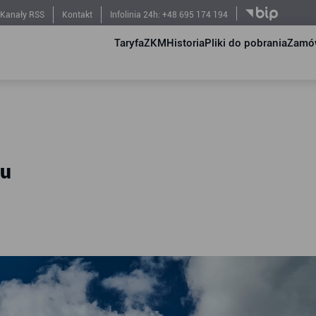
Kanały RSS
Kontakt
Infolinia 24h: +48 695 174 194
Taryfa
ZKM
Historia
Pliki do pobrania
Zamów
hu