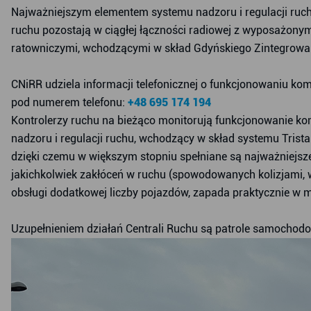
Najważniejszym elementem systemu nadzoru i regulacji ruchu
ruchu pozostają w ciągłej łączności radiowej z wyposażony
ratowniczymi, wchodzącymi w skład Gdyńskiego Zintegrow
CNiRR udziela informacji telefonicznej o funkcjonowaniu komu
pod numerem telefonu:
+48 695 174 194
Kontrolerzy ruchu na bieżąco monitorują funkcjonowanie komu
nadzoru i regulacji ruchu, wchodzący w skład systemu Trista
dzięki czemu w większym stopniu spełniane są najważniejsze
jakichkolwiek zakłóceń w ruchu (spowodowanych kolizjami, wyp
obsługi dodatkowej liczby pojazdów, zapada praktycznie w 
Uzupełnieniem działań Centrali Ruchu są patrole samochod