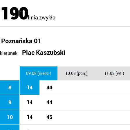
190
linia zwykła
Poznańska 01
Plac Kaszubski
kierunek:
09.08 (niedz.)
10.08 (pon.)
11.08 (wt.)
8
14
44
9
14
44
10
14
45