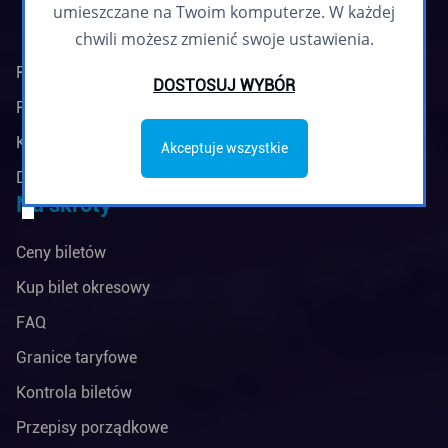
umieszczane na Twoim komputerze. W każdej
chwili możesz zmienić swoje ustawienia.
Regulamin biuletynu
DOSTOSUJ WYBÓR
Polityka prywatności
Klauzule informacyjne
Akceptuje wszystkie
Deklaracja dostępności
Na skróty
Ceny biletów
Kup bilet okresowy
FAQ
Granice taryfowe
Kontrola biletów
Przepisy porządkowe