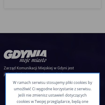
Zarząd Komunikacji Miejskiej w Gdyni jest
jednostką budżetową Miasta Gdyni
Biuletyn informacyjny
W ramach serwisu stosujemy pliki cookies by
Zapisz się
umożliwić Ci wygodne korzystanie z serwisu.
Jeśli nie zmienisz ustawień dotyczących
cookies w Twojej przeglądarce, będą one