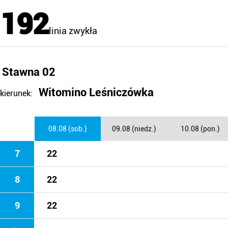
192
linia zwykła
Stawna 02
Witomino Leśniczówka
kierunek:
08.08 (sob.)
09.08 (niedz.)
10.08 (pon.)
7
22
8
22
9
22