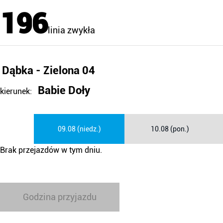
196
linia zwykła
Dąbka - Zielona 04
Babie Doły
kierunek:
09.08 (niedz.)
10.08 (pon.)
Brak przejazdów w tym dniu.
Godzina przyjazdu