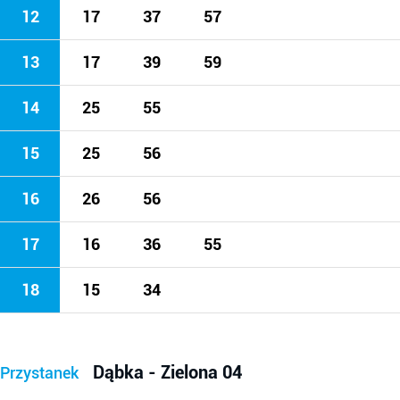
12
17
37
57
13
17
39
59
14
25
55
15
25
56
16
26
56
17
16
36
55
18
15
34
Dąbka - Zielona 04
Przystanek