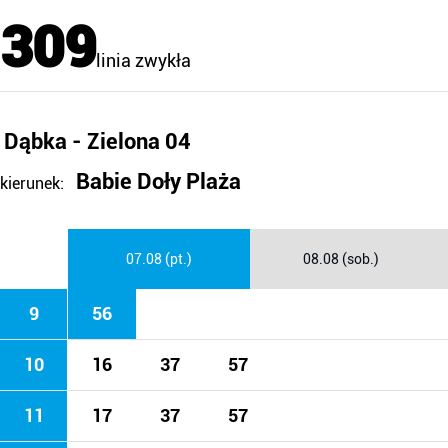
309
linia zwykła
Dąbka - Zielona 04
Babie Doły Plaża
kierunek:
07.08 (pt.)
08.08 (sob.)
9
56
10
16
37
57
11
17
37
57