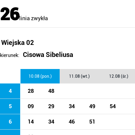
26
linia zwykła
Wiejska 02
Cisowa Sibeliusa
kierunek:
10.08 (pon.)
11.08 (wt.)
12.08 (śr.)
4
28
48
5
09
29
34
49
54
6
14
34
46
51