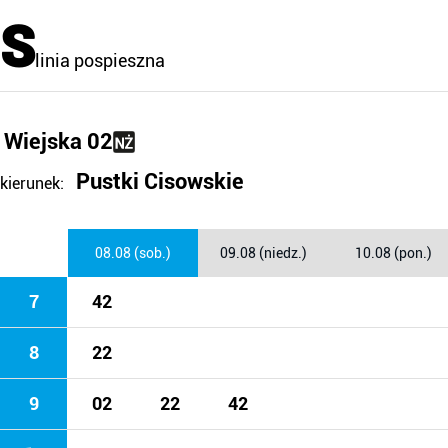
S
linia pospieszna
Wiejska 02
Pustki Cisowskie
kierunek:
08.08 (sob.)
09.08 (niedz.)
10.08 (pon.)
7
42
8
22
9
02
22
42