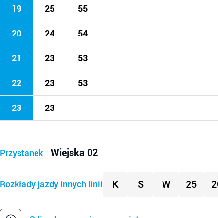
19
25
55
20
24
54
21
23
53
22
23
53
23
23
Wiejska 02
Przystanek
K
S
W
25
2
Rozkłady jazdy innych linii