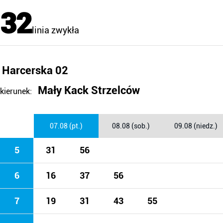
32
linia zwykła
Harcerska 02
Mały Kack Strzelców
kierunek:
07.08 (pt.)
08.08 (sob.)
09.08 (niedz.)
5
31
56
6
16
37
56
7
19
31
43
55