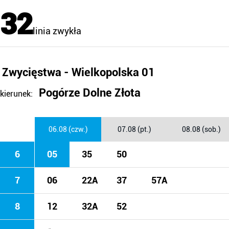
32
linia zwykła
Zwycięstwa - Wielkopolska 01
Pogórze Dolne Złota
kierunek:
06.08 (czw.)
07.08 (pt.)
08.08 (sob.)
6
05
35
50
7
06
22A
37
57A
8
12
32A
52