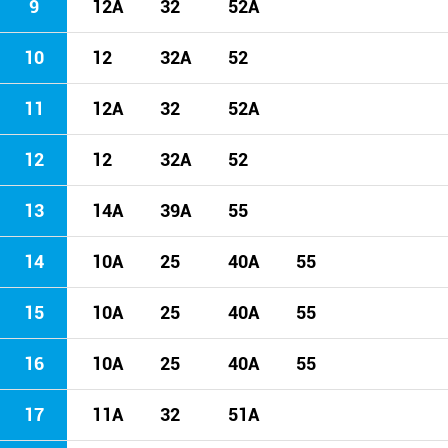
9
12A
32
52A
10
12
32A
52
11
12A
32
52A
12
12
32A
52
13
14A
39A
55
14
10A
25
40A
55
15
10A
25
40A
55
16
10A
25
40A
55
17
11A
32
51A