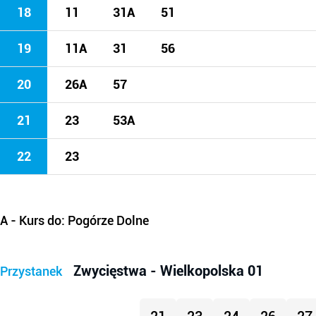
18
11
31A
51
19
11A
31
56
20
26A
57
21
23
53A
22
23
A
- Kurs do: Pogórze Dolne
Zwycięstwa - Wielkopolska 01
Przystanek