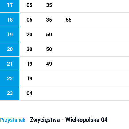
17
05
35
18
05
35
55
19
20
50
20
20
50
21
19
49
22
19
23
04
Zwycięstwa - Wielkopolska 04
Przystanek