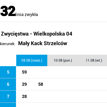
32
linia zwykła
Zwycięstwa - Wielkopolska 04
Mały Kack Strzelców
kierunek:
09.08 (niedz.)
10.08 (pon.)
11.08 (wt.)
5
59
6
29
58
7
28