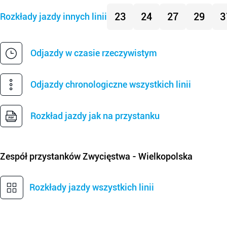
23
24
27
29
3
Rozkłady jazdy innych linii
Odjazdy w czasie rzeczywistym
Odjazdy chronologiczne wszystkich linii
Rozkład jazdy jak na przystanku
Zespół przystanków
Zwycięstwa - Wielkopolska
Rozkłady jazdy wszystkich linii