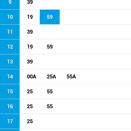
9
39
10
19
59
11
39
12
19
59
13
39
14
00A
25A
55A
15
25
55
16
25
55
17
25