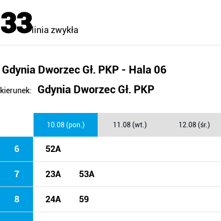
33
linia zwykła
Gdynia Dworzec Gł. PKP - Hala 06
Gdynia Dworzec Gł. PKP
kierunek:
10.08 (pon.)
11.08 (wt.)
12.08 (śr.)
6
52A
7
23A
53A
8
24A
59