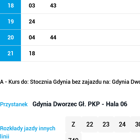
18
03
43
19
24
20
04
44
21
18
A
- Kurs do: Stocznia Gdynia bez zajazdu na: Gdynia Dw
Gdynia Dworzec Gł. PKP - Hala 06
Przystanek
Z
22
23
24
3
Rozkłady jazdy innych
linii