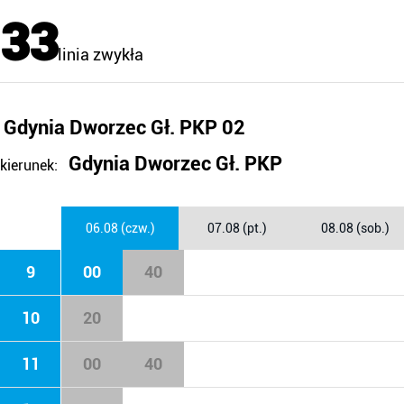
33
linia zwykła
Gdynia Dworzec Gł. PKP 02
Gdynia Dworzec Gł. PKP
kierunek:
06.08 (czw.)
07.08 (pt.)
08.08 (sob.)
9
00
40
10
20
11
00
40