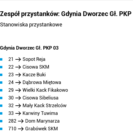
Zespół przystanków: Gdynia Dworzec Gł. PKP
Stanowiska przystankowe
Gdynia Dworzec Gł. PKP 03
21
Sopot Reja
22
Cisowa SKM
23
Kacze Buki
24
Dąbrowa Miętowa
29
Wielki Kack Fikakowo
30
Cisowa Sibeliusa
32
Mały Kack Strzelców
33
Karwiny Tuwima
282
Dom Marynarza
710
Grabówek SKM