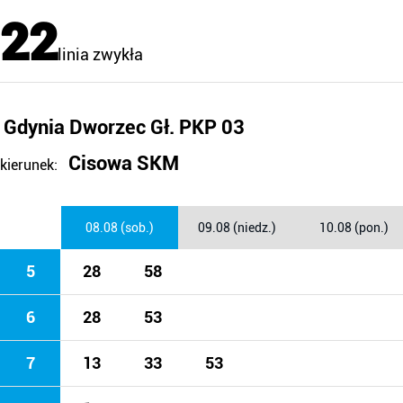
22
linia zwykła
Gdynia Dworzec Gł. PKP 03
Cisowa SKM
kierunek:
08.08 (sob.)
09.08 (niedz.)
10.08 (pon.)
5
28
58
6
28
53
7
13
33
53