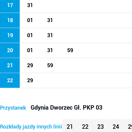
17
31
18
01
31
19
01
31
20
01
31
59
21
29
59
22
29
Gdynia Dworzec Gł. PKP 03
Przystanek
21
22
23
24
2
Rozkłady jazdy innych linii