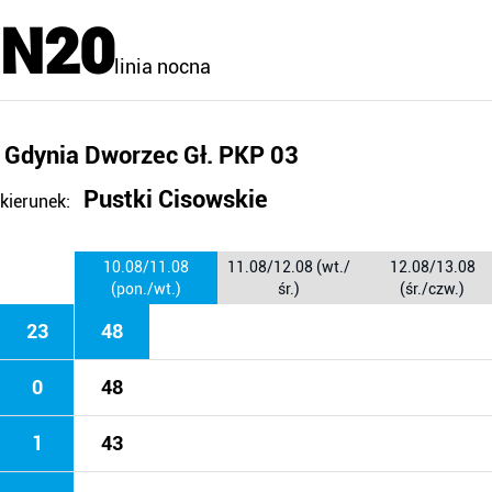
N20
linia nocna
Gdynia Dworzec Gł. PKP 03
Pustki Cisowskie
kierunek:
10.08/11.08
11.08/12.08 (wt./
12.08/13.08
(pon./wt.)
śr.)
(śr./czw.)
23
48
0
48
1
43