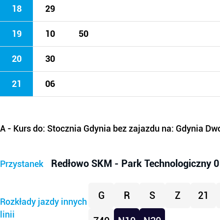
18
29
19
10
50
20
30
21
06
A
- Kurs do: Stocznia Gdynia bez zajazdu na: Gdynia Dw
Redłowo SKM - Park Technologiczny 0
Przystanek
G
R
S
Z
21
Rozkłady jazdy innych
linii