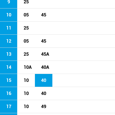
9
25
10
05
45
11
25
12
05
45
13
25
45A
14
10A
40A
15
10
40
16
10
40
17
10
49