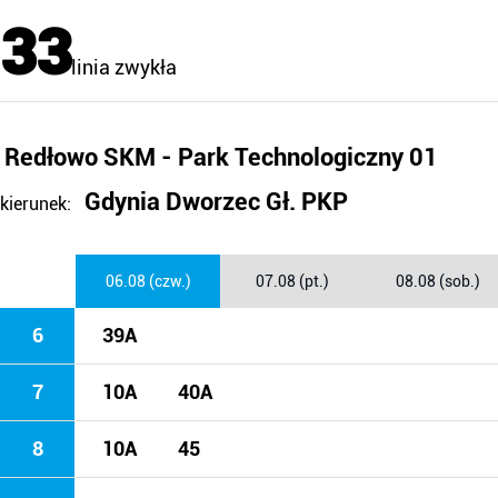
33
linia zwykła
Redłowo SKM - Park Technologiczny 01
Gdynia Dworzec Gł. PKP
kierunek:
06.08 (czw.)
07.08 (pt.)
08.08 (sob.)
6
39A
7
10A
40A
8
10A
45