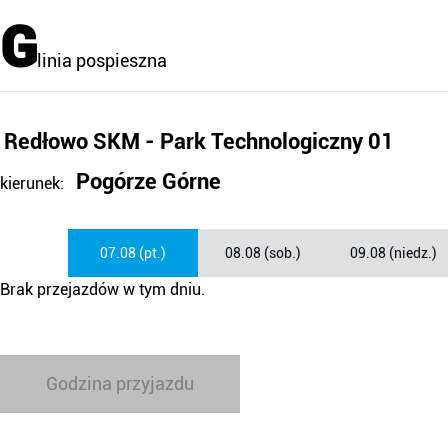
G
linia pospieszna
Redłowo SKM - Park Technologiczny 01
Pogórze Górne
kierunek:
07.08 (pt.)
08.08 (sob.)
09.08 (niedz.)
Brak przejazdów w tym dniu.
Godzina przyjazdu