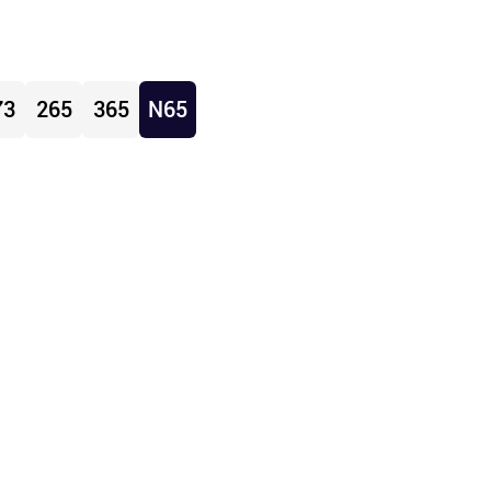
73
265
365
N65