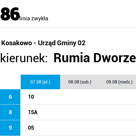
86
linia zwykła
Kosakowo - Urząd Gminy 02
Rumia Dworze
kierunek:
07.08 (pt.)
08.08 (sob.)
09.08 (niedz.)
6
10
8
15A
9
05