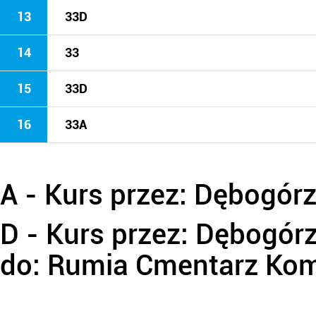
13
33D
14
33
15
33D
16
33A
A
- Kurs przez: Dębogó
D
- Kurs przez: Dębogó
do: Rumia Cmentarz Ko