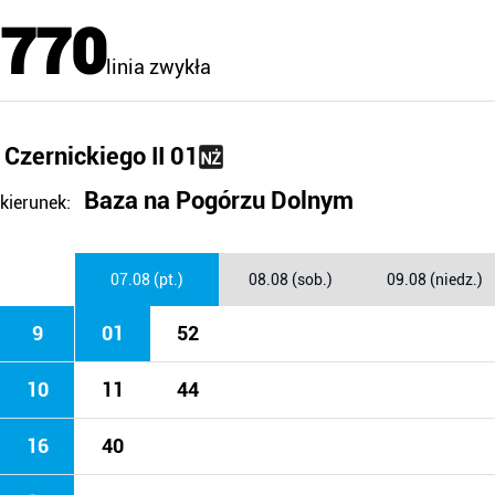
770
linia zwykła
Czernickiego II 01
Baza na Pogórzu Dolnym
kierunek:
07.08 (pt.)
08.08 (sob.)
09.08 (niedz.)
9
01
52
10
11
44
16
40