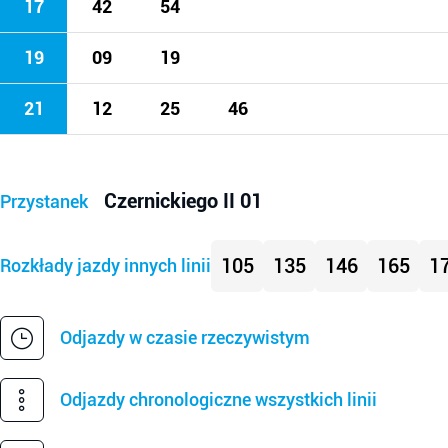
17
42
54
19
09
19
21
12
25
46
Czernickiego II 01
Przystanek
105
135
146
165
1
Rozkłady jazdy innych linii
Odjazdy w czasie rzeczywistym
Odjazdy chronologiczne wszystkich linii