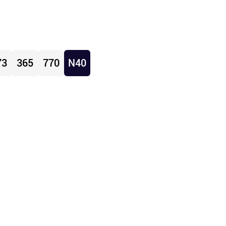
73
365
770
N40