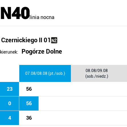
N40
linia nocna
Czernickiego II 01
Pogórze Dolne
kierunek:
08.08/09.08
07.08/08.08 (pt./sob.)
(sob./niedz.)
23
56
0
56
4
36